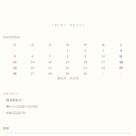
＜ｐｒｅｖ
ｎｅｘｔ＞
2022年06月
日
月
火
水
木
金
土
-
-
-
1
2
3
4
5
6
7
8
9
10
11
12
13
14
15
16
17
18
19
20
21
22
23
24
25
26
27
28
29
30
-
-
前の月
次の月
カテゴリー
職員募集
(3)
園からのお知らせ
(783)
給食日記
(573)
検索