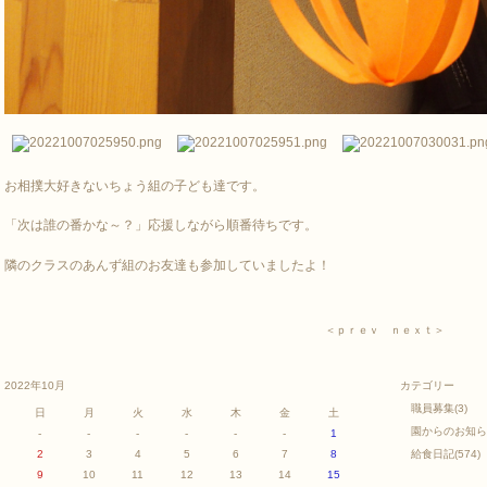
お相撲大好きないちょう組の子ども達です。
「次は誰の番かな～？」応援しながら順番待ちです。
隣のクラスのあんず組のお友達も参加していましたよ！
＜ｐｒｅｖ
ｎｅｘｔ＞
2022年10月
カテゴリー
職員募集
(3)
日
月
火
水
木
金
土
園からのお知ら
-
-
-
-
-
-
1
2
3
4
5
6
7
8
給食日記
(574)
9
10
11
12
13
14
15