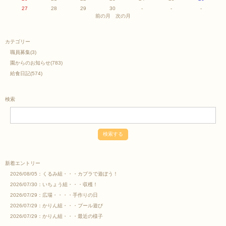
27
28
29
30
-
-
-
前の月
次の月
カテゴリー
職員募集
(3)
園からのお知らせ
(783)
給食日記
(574)
検索
新着エントリー
2026/08/05：
くるみ組・・・カプラで遊ぼう！
2026/07/30：
いちょう組・・・収穫！
2026/07/29：
広場・・・・手作りの日
2026/07/29：
かりん組・・・プール遊び
2026/07/29：
かりん組・・・最近の様子