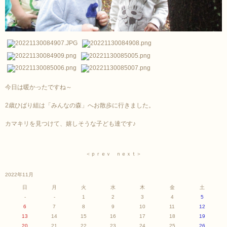
今日は暖かったですね～
2歳ひばり組は「みんなの森」へお散歩に行きました。
カマキリを見つけて、嬉しそうな子ども達です♪
＜ｐｒｅｖ
ｎｅｘｔ＞
2022年11月
日
月
火
水
木
金
土
-
-
1
2
3
4
5
6
7
8
9
10
11
12
13
14
15
16
17
18
19
20
21
22
23
24
25
26