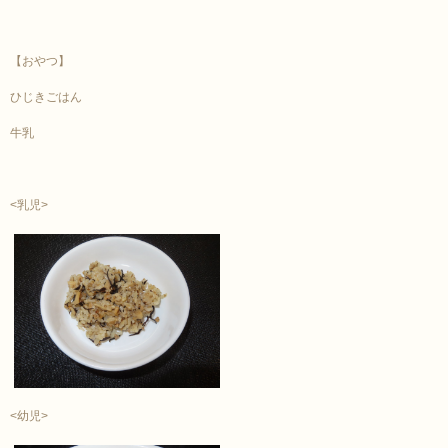
【おやつ】
ひじきごはん
牛乳
<乳児>
<幼児>