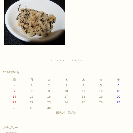
＜ｐｒｅｖ
ｎｅｘｔ＞
2024年04月
日
月
火
水
木
金
土
-
1
2
3
4
5
6
7
8
9
10
11
12
13
14
15
16
17
18
19
20
21
22
23
24
25
26
27
28
29
30
-
-
-
-
前の月
次の月
カテゴリー