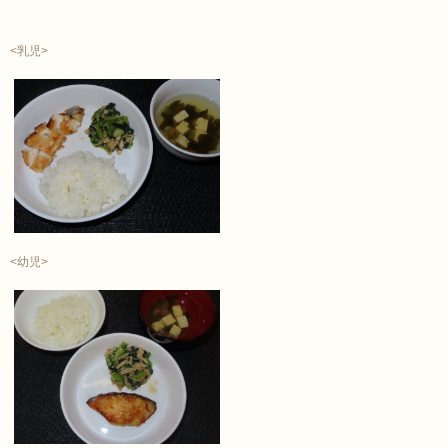
<乳児>
<幼児>