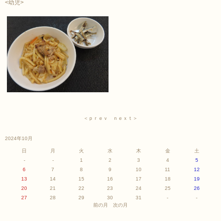
<幼児>
＜ｐｒｅｖ
ｎｅｘｔ＞
2024年10月
日
月
火
水
木
金
土
-
-
1
2
3
4
5
6
7
8
9
10
11
12
13
14
15
16
17
18
19
20
21
22
23
24
25
26
27
28
29
30
31
-
-
前の月
次の月