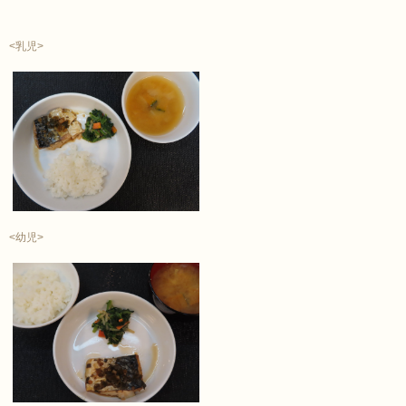
<乳児>
<幼児>