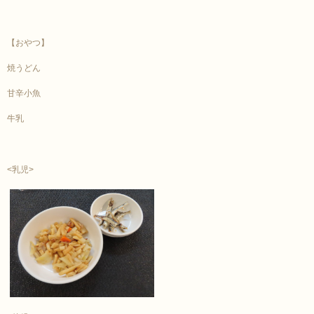
【おやつ】
焼うどん
甘辛小魚
牛乳
<乳児>