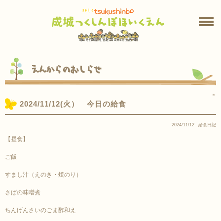
えんからのおしらせ
＊
2024/11/12(火） 今日の給食
2024/11/12
給食日記
【昼食】
ご飯
すまし汁（えのき・焼のり）
さばの味噌煮
ちんげんさいのごま酢和え