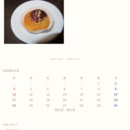
＜ｐｒｅｖ
ｎｅｘｔ＞
2024年11月
日
月
火
水
木
金
土
-
-
-
-
-
1
2
3
4
5
6
7
8
9
10
11
12
13
14
15
16
17
18
19
20
21
22
23
24
25
26
27
28
29
30
前の月
次の月
カテゴリー