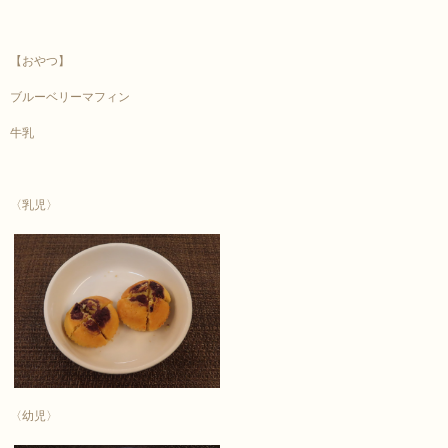
【おやつ】
ブルーベリーマフィン
牛乳
〈乳児〉
〈幼児〉