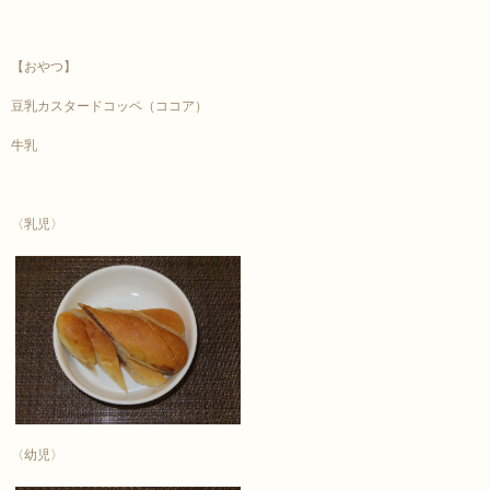
【おやつ】
豆乳カスタードコッペ（ココア）
牛乳
〈乳児〉
〈幼児〉