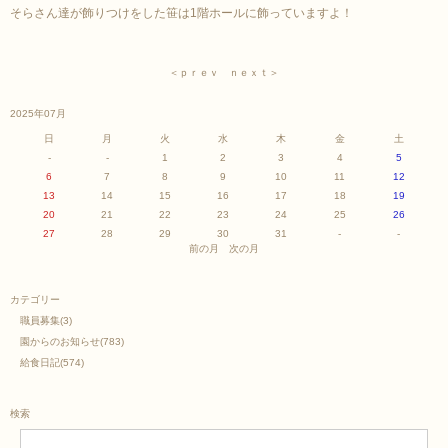
そらさん達が飾りつけをした笹は1階ホールに飾っていますよ！
＜ｐｒｅｖ
ｎｅｘｔ＞
2025年07月
日
月
火
水
木
金
土
-
-
1
2
3
4
5
6
7
8
9
10
11
12
13
14
15
16
17
18
19
20
21
22
23
24
25
26
27
28
29
30
31
-
-
前の月
次の月
カテゴリー
職員募集
(3)
園からのお知らせ
(783)
給食日記
(574)
検索