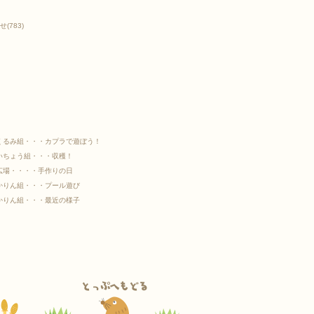
せ
(783)
くるみ組・・・カプラで遊ぼう！
いちょう組・・・収穫！
広場・・・・手作りの日
かりん組・・・プール遊び
かりん組・・・最近の様子