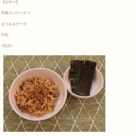
【おやつ】
和風スパゲッティ
おつまみチーズ
牛乳
<乳児>