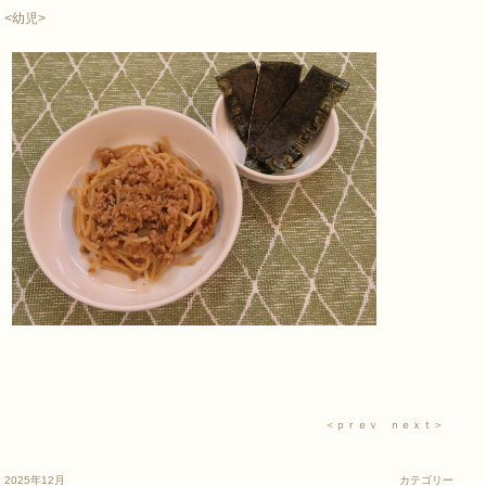
<幼児>
＜ｐｒｅｖ
ｎｅｘｔ＞
2025年12月
カテゴリー