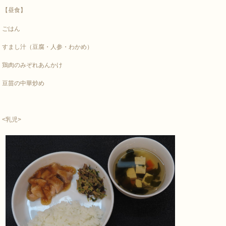
【昼食】
ごはん
すまし汁（豆腐・人参・わかめ）
鶏肉のみぞれあんかけ
豆苗の中華炒め
<乳児>