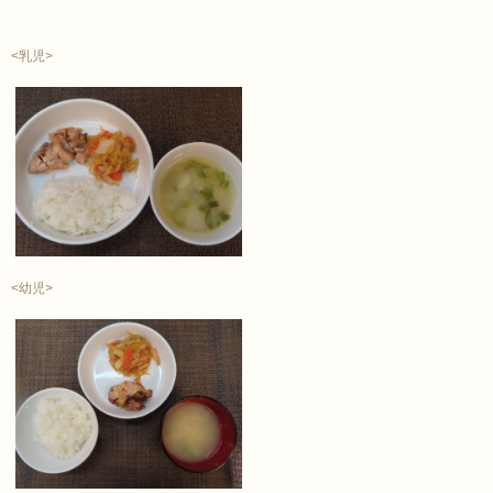
<乳児>
<幼児>