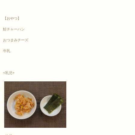
【おやつ】
鮭チャーハン
おつまみチーズ
牛乳
<乳児>