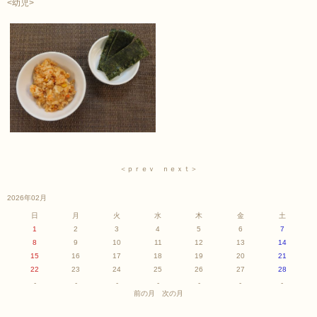
<幼児>
＜ｐｒｅｖ
ｎｅｘｔ＞
2026年02月
日
月
火
水
木
金
土
1
2
3
4
5
6
7
8
9
10
11
12
13
14
15
16
17
18
19
20
21
22
23
24
25
26
27
28
-
-
-
-
-
-
-
前の月
次の月