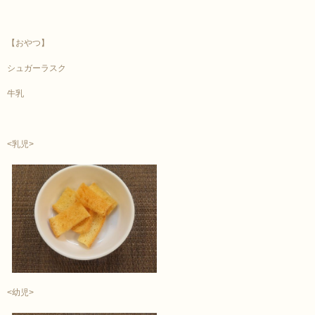
【おやつ】
シュガーラスク
牛乳
<乳児>
<幼児>