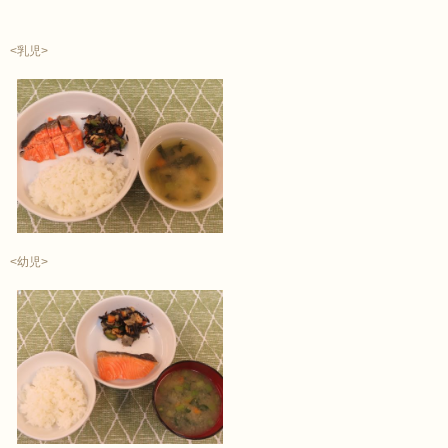
<乳児>
<幼児>