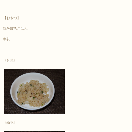
【おやつ】
鶏そぼろごはん
牛乳
〈乳児〉
〈幼児〉