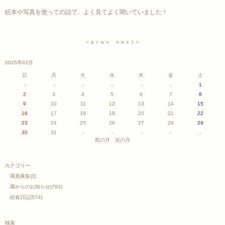
絵本や写真を使っての話で、よく見てよく聞いていました！
＜ｐｒｅｖ
ｎｅｘｔ＞
2025年03月
日
月
火
水
木
金
土
-
-
-
-
-
-
1
2
3
4
5
6
7
8
9
10
11
12
13
14
15
16
17
18
19
20
21
22
23
24
25
26
27
28
29
30
31
-
-
-
-
-
前の月
次の月
カテゴリー
職員募集
(3)
園からのお知らせ
(783)
給食日記
(574)
検索