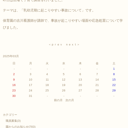
テーマは、「乳幼児期に起こりやすい事故について」です。
保育園の吉川看護師が講師で、事故が起こりやすい場面や応急処置について学
びました。
＜ｐｒｅｖ
ｎｅｘｔ＞
2025年03月
日
月
火
水
木
金
土
-
-
-
-
-
-
1
2
3
4
5
6
7
8
9
10
11
12
13
14
15
16
17
18
19
20
21
22
23
24
25
26
27
28
29
30
31
-
-
-
-
-
前の月
次の月
カテゴリー
職員募集
(3)
園からのお知らせ
(783)