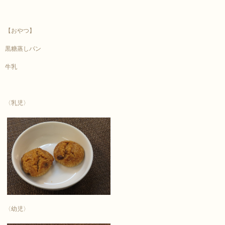
【おやつ】
黒糖蒸しパン
牛乳
〈乳児〉
〈幼児〉