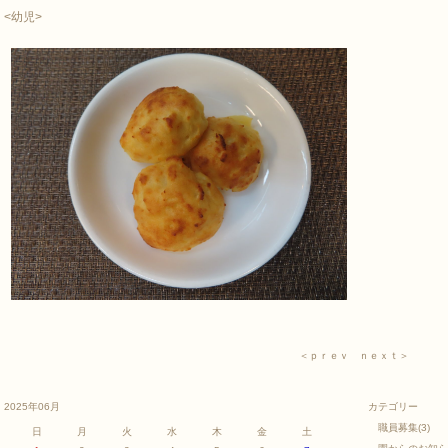
<幼児>
＜ｐｒｅｖ
ｎｅｘｔ＞
2025年06月
カテゴリー
職員募集
(3)
日
月
火
水
木
金
土