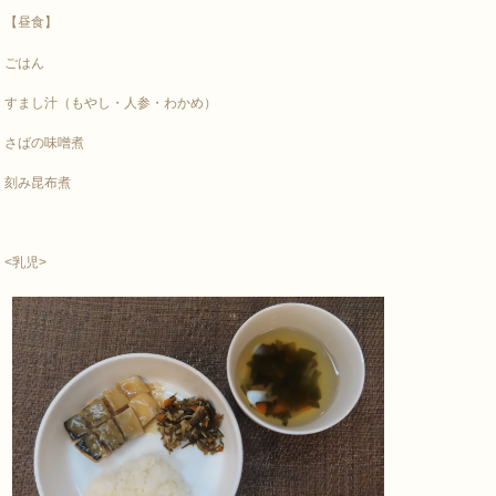
【昼食】
ごはん
すまし汁（もやし・人参・わかめ）
さばの味噌煮
刻み昆布煮
<乳児>