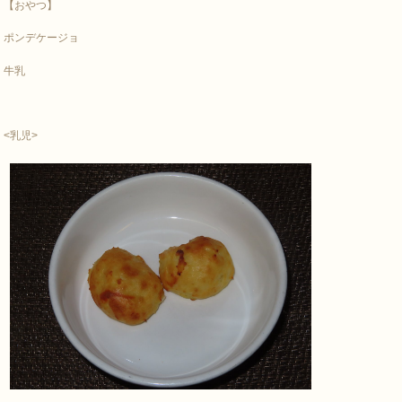
【おやつ】
ポンデケージョ
牛乳
<乳児>