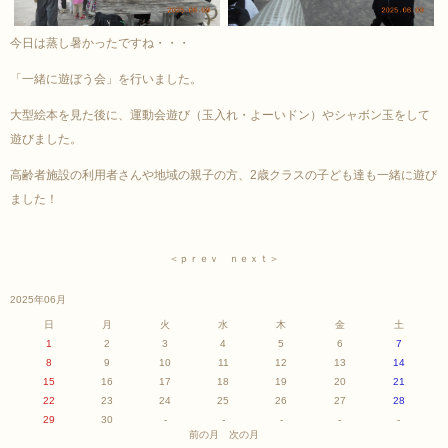
今日は蒸し暑かったですね・・・
「一緒に遊ぼう会」を行いました。
大型絵本を見た後に、運動会遊び（玉入れ・よーいドン）やシャボン玉をして
遊びました。
高齢者施設の利用者さんや地域の親子の方、2歳クラスの子ども達も一緒に遊び
ました！
＜ｐｒｅｖ
ｎｅｘｔ＞
2025年06月
日
月
火
水
木
金
土
1
2
3
4
5
6
7
8
9
10
11
12
13
14
15
16
17
18
19
20
21
22
23
24
25
26
27
28
29
30
-
-
-
-
-
前の月
次の月