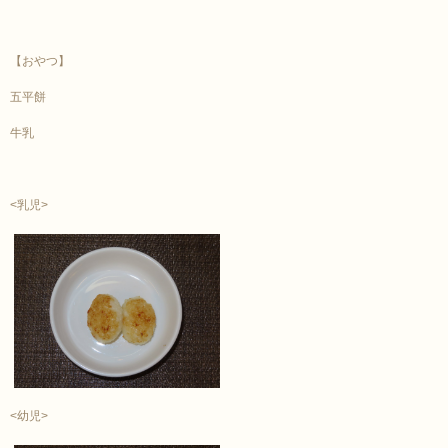
【おやつ】
五平餅
牛乳
<乳児>
<幼児>