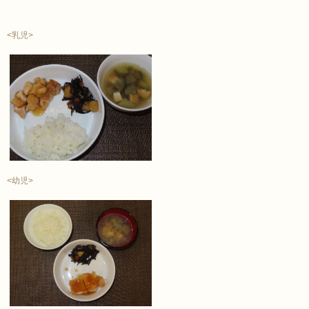
<乳児>
<幼児>