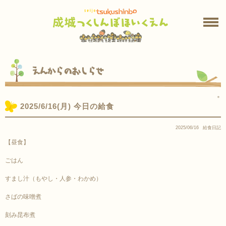
えんからのおしらせ
＊
2025/6/16(月) 今日の給食
2025/06/16
給食日記
【昼食】
ごはん
すまし汁（もやし・人参・わかめ）
さばの味噌煮
刻み昆布煮