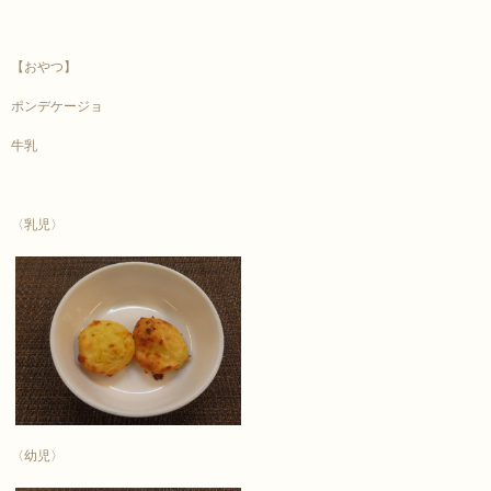
【おやつ】
ポンデケージョ
牛乳
〈乳児〉
〈幼児〉