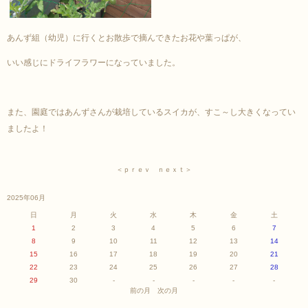
あんず組（幼児）に行くとお散歩で摘んできたお花や葉っぱが、
いい感じにドライフラワーになっていました。
また、園庭ではあんずさんが栽培しているスイカが、すこ～し大きくなってい
ましたよ！
＜ｐｒｅｖ
ｎｅｘｔ＞
2025年06月
日
月
火
水
木
金
土
1
2
3
4
5
6
7
8
9
10
11
12
13
14
15
16
17
18
19
20
21
22
23
24
25
26
27
28
29
30
-
-
-
-
-
前の月
次の月