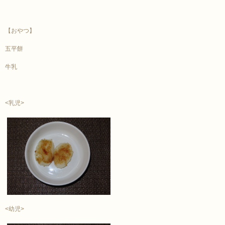
【おやつ】
五平餅
牛乳
<乳児>
<幼児>