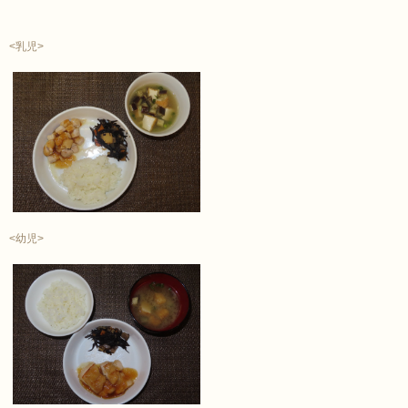
<乳児>
<幼児>