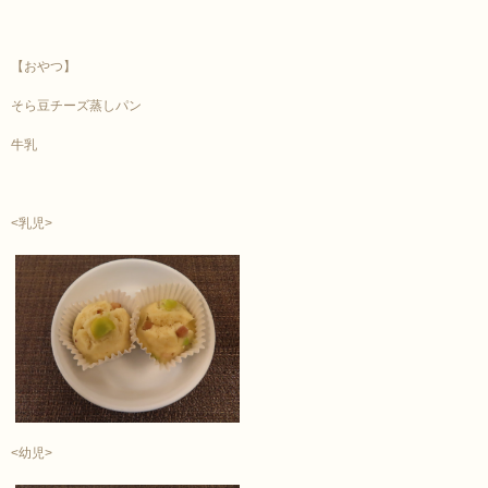
【おやつ】
そら豆チーズ蒸しパン
牛乳
<乳児>
<幼児>