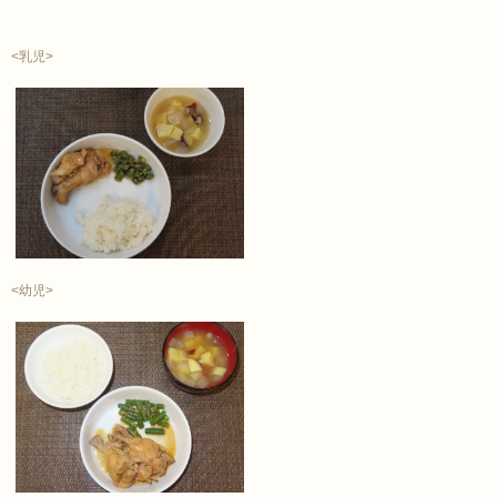
<乳児>
<幼児>